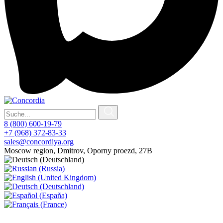
8 (800) 600-19-79
+7 (968) 372-83-33
sales@concordiya.org
Moscow region, Dmitrov, Oporny proezd, 27B