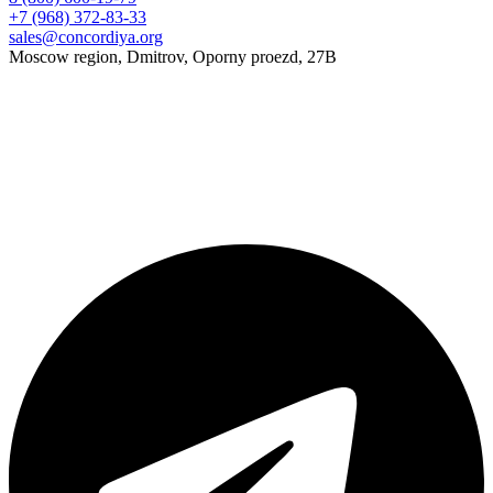
+7 (968) 372-83-33
sales@concordiya.org
Moscow region, Dmitrov, Oporny proezd, 27B